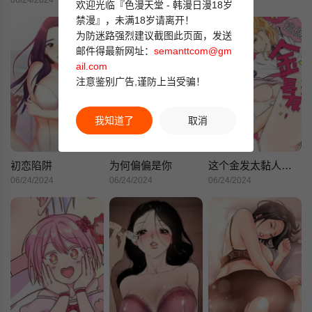
06/24/2024
06/24/2024
06/24/2024
欢迎光临『色漫天堂 - 韩漫日漫18岁
禁漫』，未满18岁请离开！
为防迷路强烈建议截图此页面，发送
邮件得最新网址：
semanttcom@gm
ail.com
注意鉴别广告,谨防上当受骗！
我知道了
取消
初恋陷阱
为何偏偏是你
这个金发太黏人！～全身的痣都被疼爱～
06/24/2024
06/24/2024
06/24/2024