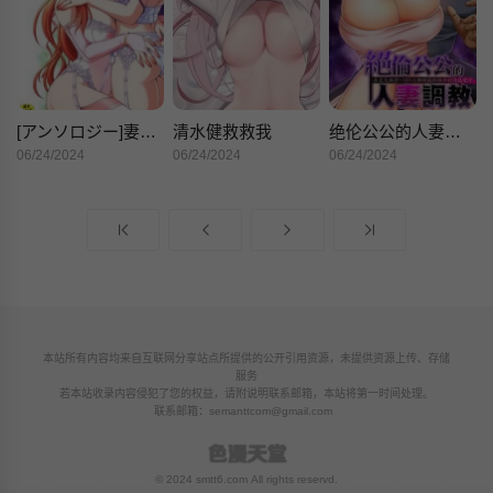
[アンソロジー]妻しぼりアンソロジー
清水健救救我
绝伦公公的人妻调教
06/24/2024
06/24/2024
06/24/2024
本站所有内容均来自互联网分享站点所提供的公开引用资源，未提供资源上传、存储
服务
若本站收录内容侵犯了您的权益，请附说明联系邮箱，本站将第一时间处理。
联系邮箱：
semanttcom@gmail.com
© 2024 smtt6.com All rights reservd.