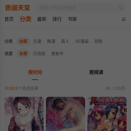
分类
首页
最新
排行
书架
分类
全部
日漫
韩漫
真人
3D漫画
同性
进度
全部
已完结
更新中
按时间
按阅读
共
3019
个筛选结果
80 / 126页