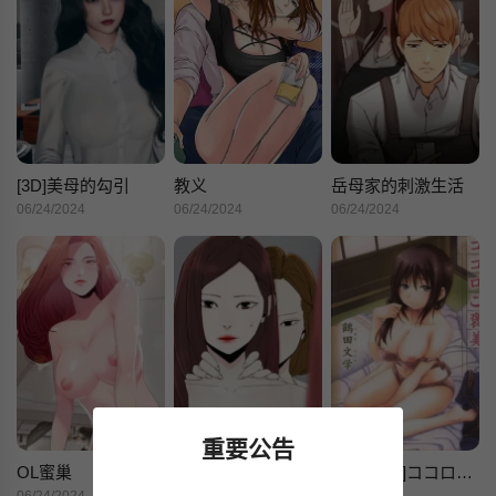
[3D]美母的勾引
教义
岳母家的刺激生活
06/24/2024
06/24/2024
06/24/2024
重要公告
OL蜜巢
代理孕母
[鹤田文学]ココロご褒美