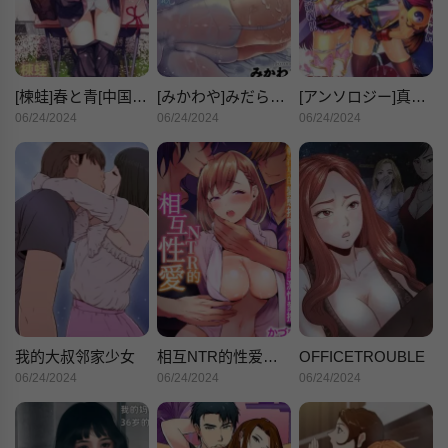
[楝蛙]春と青[中国翻訳][DL版]
[みかわや]みだらふしだらよもすがら[中国翻訳][DL版]
[アンソロジー]真・淫乳†梦想
06/24/2024
06/24/2024
06/24/2024
我的大叔邻家少女
相互NTR的性爱～轻浮男的变态按摩•青梅竹马的激情爱抚
OFFICETROUBLE
06/24/2024
06/24/2024
06/24/2024