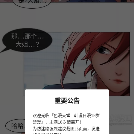
重要公告
欢迎光临『色漫天堂 - 韩漫日漫18岁
禁漫』，未满18岁请离开！
为防迷路强烈建议截图此页面，发送