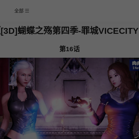
全部
[3D]蝴蝶之殇第四季-罪城VICECIT
第16话