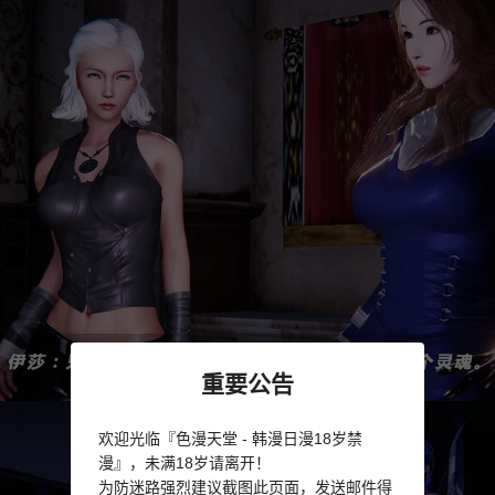
重要公告
欢迎光临『色漫天堂 - 韩漫日漫18岁禁
漫』，未满18岁请离开！
为防迷路强烈建议截图此页面，发送邮件得