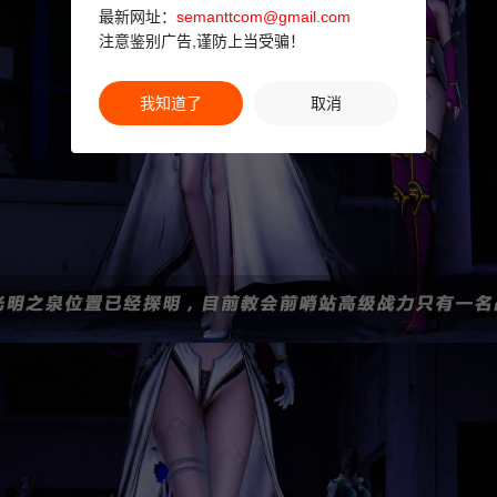
最新网址：
semanttcom@gmail.com
注意鉴别广告,谨防上当受骗！
我知道了
取消