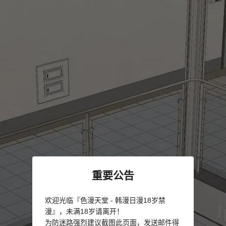
重要公告
欢迎光临『色漫天堂 - 韩漫日漫18岁禁
漫』，未满18岁请离开！
为防迷路强烈建议截图此页面，发送邮件得