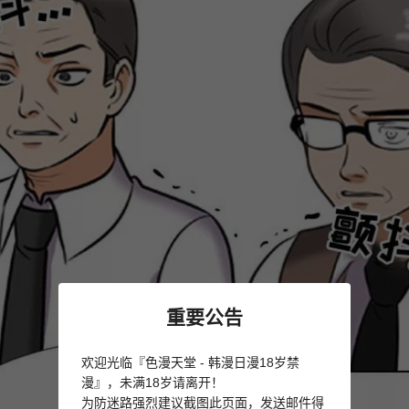
重要公告
欢迎光临『色漫天堂 - 韩漫日漫18岁禁
漫』，未满18岁请离开！
为防迷路强烈建议截图此页面，发送邮件得