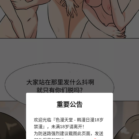
重要公告
欢迎光临『色漫天堂 - 韩漫日漫18岁
禁漫』，未满18岁请离开！
为防迷路强烈建议截图此页面，发送