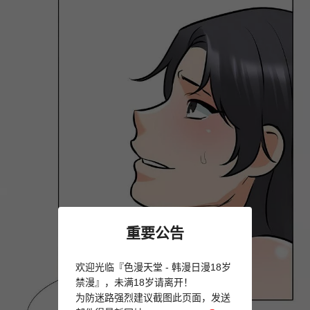
重要公告
欢迎光临『色漫天堂 - 韩漫日漫18岁
禁漫』，未满18岁请离开！
为防迷路强烈建议截图此页面，发送