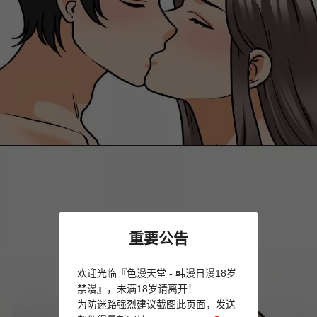
重要公告
欢迎光临『色漫天堂 - 韩漫日漫18岁
禁漫』，未满18岁请离开！
为防迷路强烈建议截图此页面，发送