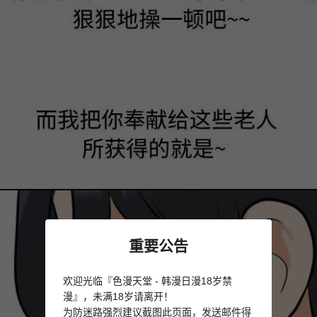
重要公告
欢迎光临『色漫天堂 - 韩漫日漫18岁禁
漫』，未满18岁请离开！
为防迷路强烈建议截图此页面，发送邮件得