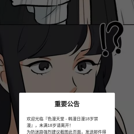
重要公告
欢迎光临『色漫天堂 - 韩漫日漫18岁禁
漫』，未满18岁请离开！
为防迷路强烈建议截图此页面，发送邮件得