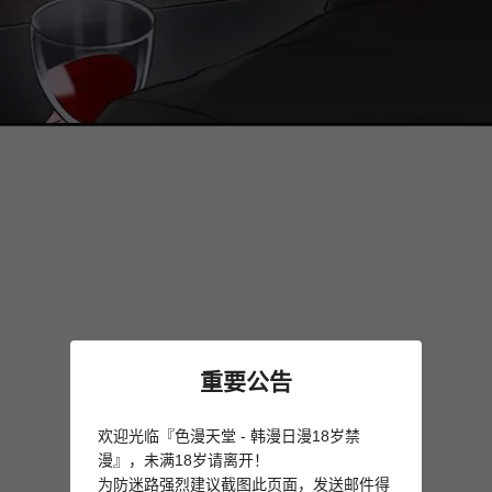
重要公告
欢迎光临『色漫天堂 - 韩漫日漫18岁禁
漫』，未满18岁请离开！
为防迷路强烈建议截图此页面，发送邮件得