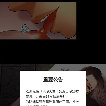
重要公告
欢迎光临『色漫天堂 - 韩漫日漫18岁
禁漫』，未满18岁请离开！
为防迷路强烈建议截图此页面，发送