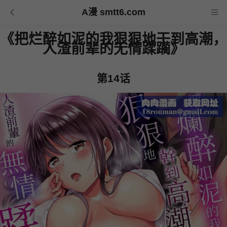
A漫 smtt6.com
《把烂醉如泥的我狠狠地干到高潮，
人渣前辈的无情蹂躏》
第14话