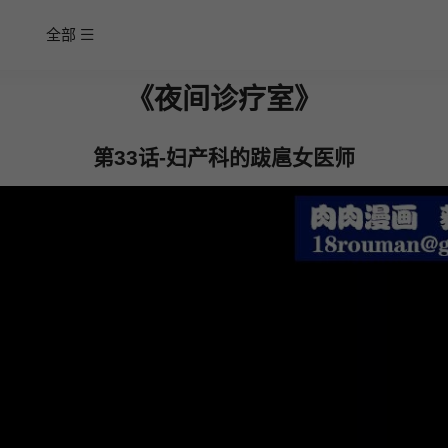
全部
《夜间诊疗室》
第33话-妇产科的跋扈女医师