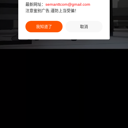
最新网址：
semanttcom@gmail.com
注意鉴别广告,谨防上当受骗！
我知道了
取消