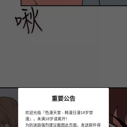
重要公告
欢迎光临『色漫天堂 - 韩漫日漫18岁禁
漫』，未满18岁请离开！
为防迷路强烈建议截图此页面，发送邮件得