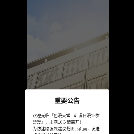
重要公告
欢迎光临『色漫天堂 - 韩漫日漫18岁
禁漫』，未满18岁请离开！
为防迷路强烈建议截图此页面，发送