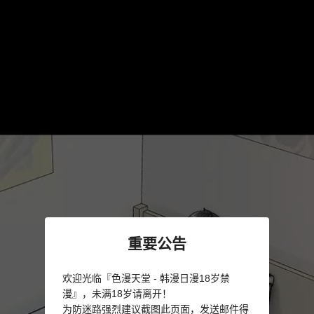
重要公告
欢迎光临『色漫天堂 - 韩漫日漫18岁禁
漫』，未满18岁请离开！
为防迷路强烈建议截图此页面，发送邮件得