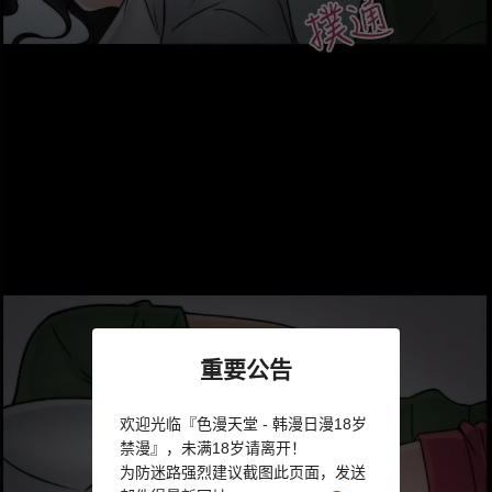
重要公告
欢迎光临『色漫天堂 - 韩漫日漫18岁
禁漫』，未满18岁请离开！
为防迷路强烈建议截图此页面，发送