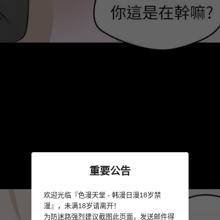
重要公告
欢迎光临『色漫天堂 - 韩漫日漫18岁禁
漫』，未满18岁请离开！
为防迷路强烈建议截图此页面，发送邮件得