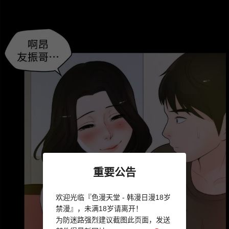
重要公告
欢迎光临『色漫天堂 - 韩漫日漫18岁
禁漫』，未满18岁请离开！
为防迷路强烈建议截图此页面，发送