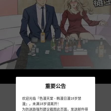
重要公告
欢迎光临『色漫天堂 - 韩漫日漫18岁禁
漫』，未满18岁请离开！
为防迷路强烈建议截图此页面，发送邮件得