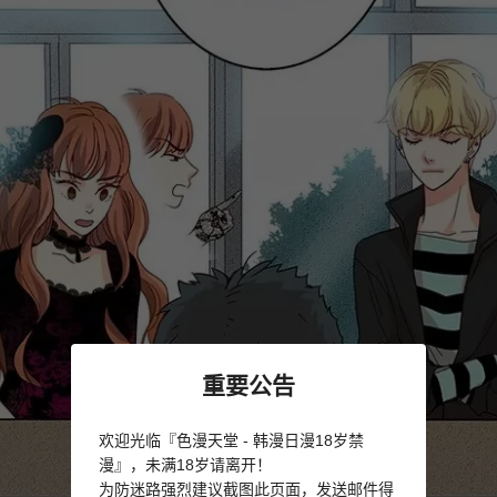
重要公告
欢迎光临『色漫天堂 - 韩漫日漫18岁禁
漫』，未满18岁请离开！
为防迷路强烈建议截图此页面，发送邮件得