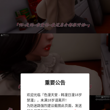
重要公告
欢迎光临『色漫天堂 - 韩漫日漫18岁
禁漫』，未满18岁请离开！
为防迷路强烈建议截图此页面，发送