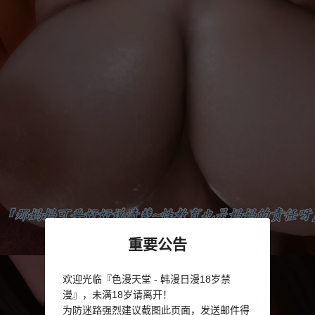
重要公告
欢迎光临『色漫天堂 - 韩漫日漫18岁禁
漫』，未满18岁请离开！
为防迷路强烈建议截图此页面，发送邮件得