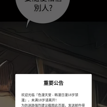
重要公告
欢迎光临『色漫天堂 - 韩漫日漫18岁禁
漫』，未满18岁请离开！
为防迷路强烈建议截图此页面，发送邮件得