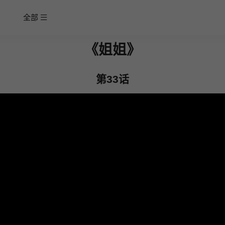
全部
《姐姐》
第33话