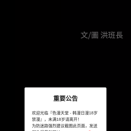
重要公告
欢迎光临『色漫天堂 - 韩漫日漫18岁
禁漫』，未满18岁请离开！
为防迷路强烈建议截图此页面，发送