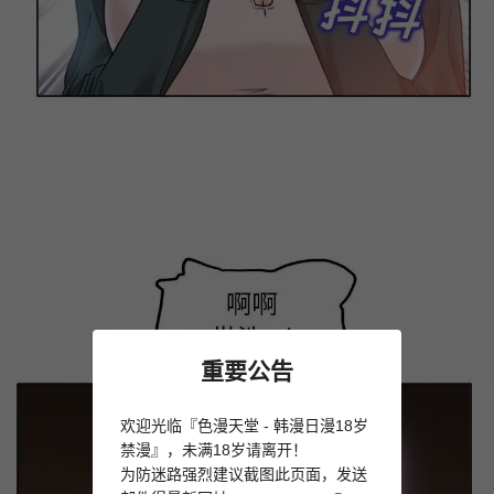
重要公告
欢迎光临『色漫天堂 - 韩漫日漫18岁
禁漫』，未满18岁请离开！
为防迷路强烈建议截图此页面，发送