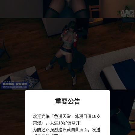
重要公告
欢迎光临『色漫天堂 - 韩漫日漫18岁
禁漫』，未满18岁请离开！
为防迷路强烈建议截图此页面，发送