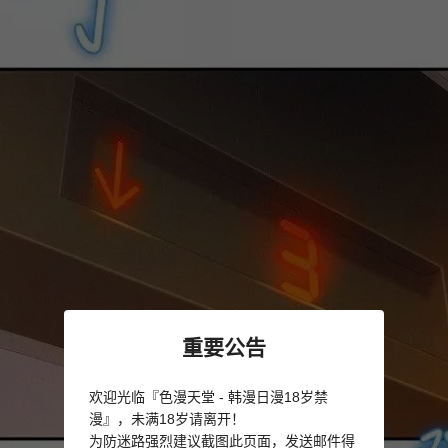
重要公告
欢迎光临『色漫天堂 - 韩漫日漫18岁禁
漫』，未满18岁请离开！
为防迷路强烈建议截图此页面，发送邮件得