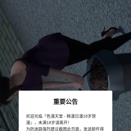
重要公告
欢迎光临『色漫天堂 - 韩漫日漫18岁禁
漫』，未满18岁请离开！
为防迷路强烈建议截图此页面，发送邮件得