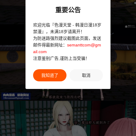
重要公告
欢迎光临『色漫天堂 - 韩漫日漫18岁
禁漫』，未满18岁请离开！
为防迷路强烈建议截图此页面，发送
邮件得最新网址：
semanttcom@gm
ail.com
注意鉴别广告,谨防上当受骗！
我知道了
取消