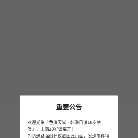
重要公告
欢迎光临『色漫天堂 - 韩漫日漫18岁禁
漫』，未满18岁请离开！
为防迷路强烈建议截图此页面，发送邮件得