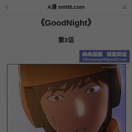
A漫 smtt6.com
《GoodNight》
第3话