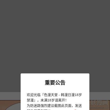
重要公告
欢迎光临『色漫天堂 - 韩漫日漫18岁
禁漫』，未满18岁请离开！
为防迷路强烈建议截图此页面，发送