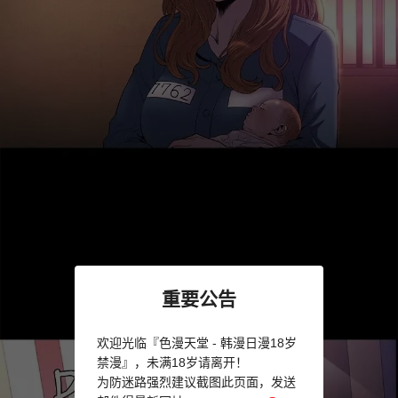
重要公告
欢迎光临『色漫天堂 - 韩漫日漫18岁
禁漫』，未满18岁请离开！
为防迷路强烈建议截图此页面，发送