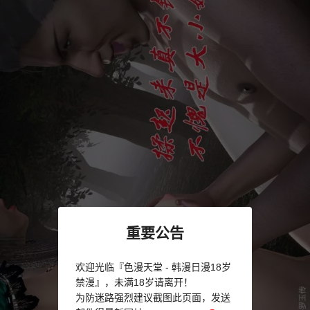
重要公告
欢迎光临『色漫天堂 - 韩漫日漫18岁
禁漫』，未满18岁请离开！
为防迷路强烈建议截图此页面，发送