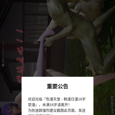
重要公告
欢迎光临『色漫天堂 - 韩漫日漫18岁
禁漫』，未满18岁请离开！
为防迷路强烈建议截图此页面，发送