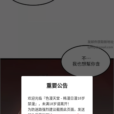
重要公告
欢迎光临『色漫天堂 - 韩漫日漫18岁
禁漫』，未满18岁请离开！
为防迷路强烈建议截图此页面，发送