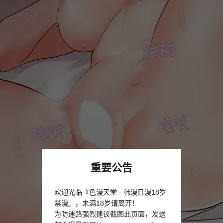
重要公告
欢迎光临『色漫天堂 - 韩漫日漫18岁
禁漫』，未满18岁请离开！
为防迷路强烈建议截图此页面，发送