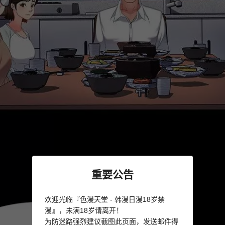
重要公告
欢迎光临『色漫天堂 - 韩漫日漫18岁禁
漫』，未满18岁请离开！
为防迷路强烈建议截图此页面，发送邮件得