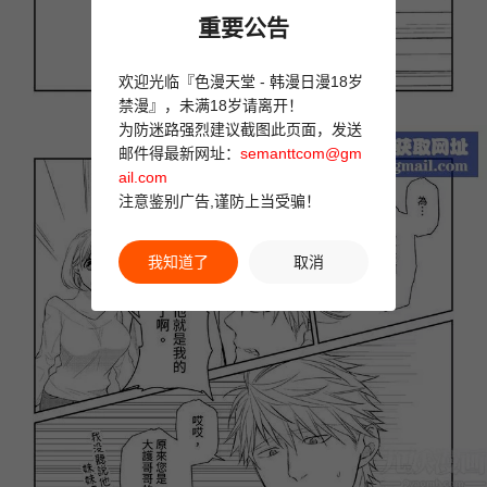
重要公告
欢迎光临『色漫天堂 - 韩漫日漫18岁
禁漫』，未满18岁请离开！
为防迷路强烈建议截图此页面，发送
邮件得最新网址：
semanttcom@gm
ail.com
注意鉴别广告,谨防上当受骗！
我知道了
取消