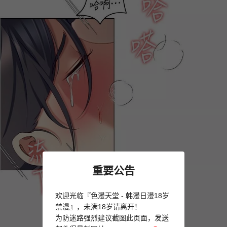
重要公告
欢迎光临『色漫天堂 - 韩漫日漫18岁
禁漫』，未满18岁请离开！
为防迷路强烈建议截图此页面，发送