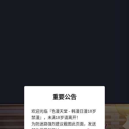
重要公告
欢迎光临『色漫天堂 - 韩漫日漫18岁
禁漫』，未满18岁请离开！
为防迷路强烈建议截图此页面，发送