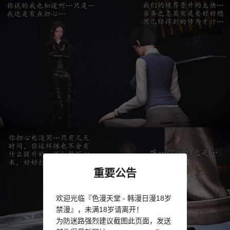
重要公告
欢迎光临『色漫天堂 - 韩漫日漫18岁
禁漫』，未满18岁请离开！
为防迷路强烈建议截图此页面，发送