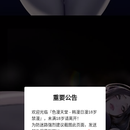
重要公告
欢迎光临『色漫天堂 - 韩漫日漫18岁
禁漫』，未满18岁请离开！
为防迷路强烈建议截图此页面，发送