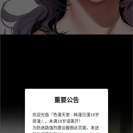
重要公告
欢迎光临『色漫天堂 - 韩漫日漫18岁
禁漫』，未满18岁请离开！
为防迷路强烈建议截图此页面，发送