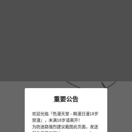
重要公告
欢迎光临『色漫天堂 - 韩漫日漫18岁
禁漫』，未满18岁请离开！
为防迷路强烈建议截图此页面，发送