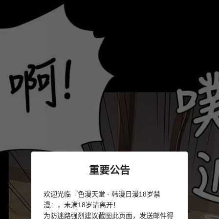
重要公告
欢迎光临『色漫天堂 - 韩漫日漫18岁禁
漫』，未满18岁请离开！
为防迷路强烈建议截图此页面，发送邮件得