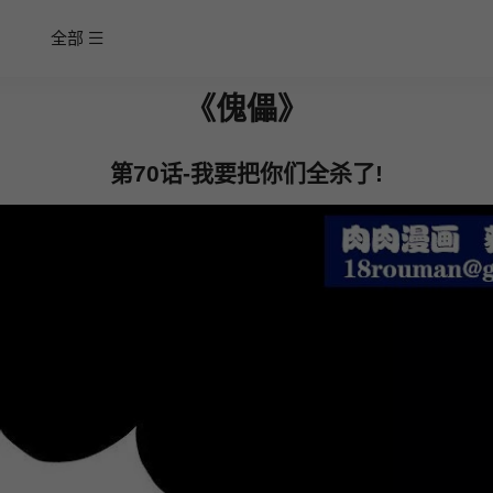
全部
《傀儡》
第70话-我要把你们全杀了!