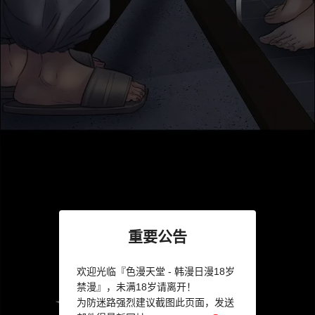
重要公告
欢迎光临『色漫天堂 - 韩漫日漫18岁
禁漫』，未满18岁请离开！
为防迷路强烈建议截图此页面，发送