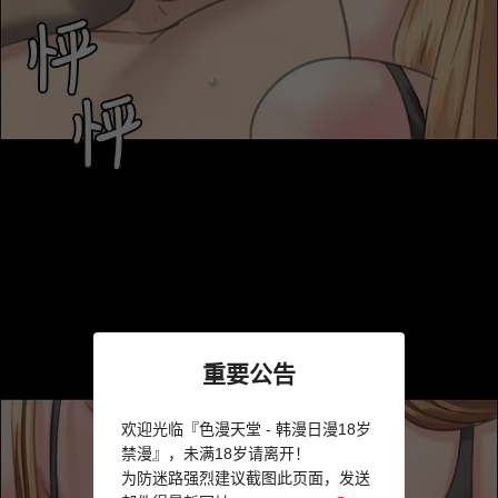
重要公告
欢迎光临『色漫天堂 - 韩漫日漫18岁
禁漫』，未满18岁请离开！
为防迷路强烈建议截图此页面，发送